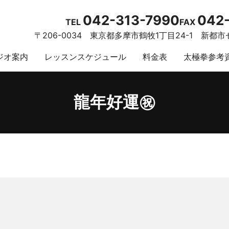
042-313-7990
042-
TEL
FAX
〒206-0034
東京都多摩市鶴牧1丁目24-1
新都市セ
ジオ案内
レッスンスケジュール
料金表
太極拳参考
龍年好運㊗️